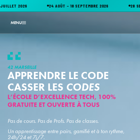
24 AOÛT – 18 SEPTEMBRE 2026
28 SEPTEMBRE – 23 
MENU
42 MARSEILLE
APPRENDRE
LE
CODE
CASSER
LES
CODES
L’ÉCOLE D’EXCELLENCE TECH, 100%
GRATUITE ET OUVERTE À TOUS
Pas de cours. Pas de Profs. Pas de classes.
Un apprentissage entre pairs, gamifié et à ton rythme,
24h/24 et 7j/7.