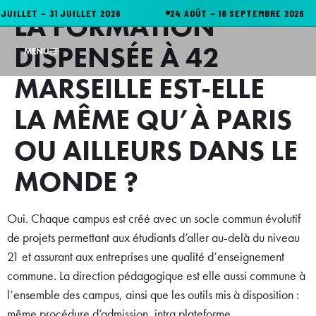
UILLET – 31 JUILLET 2026
24 AOÛT – 18 SEPTEMBRE 2026
LA FORMATION
DISPENSÉE À 42
MENU
MARSEILLE EST-ELLE
LA MÊME QU’À PARIS
OU AILLEURS DANS LE
MONDE ?
Oui. Chaque campus est créé avec un socle commun évolutif
de projets permettant aux étudiants d’aller au-delà du niveau
21 et assurant aux entreprises une qualité d’enseignement
commune. La direction pédagogique est elle aussi commune à
l’ensemble des campus, ainsi que les outils mis à disposition :
même procédure d’admission, intra plateforme